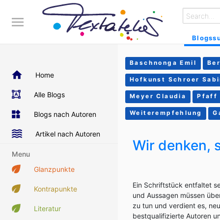
Blogss
Baschnonga Emil
Be
Home
Hofkunst Schroer Sab
Alle Blogs
Meyer Claudia
Pfaff 
Weiterempfehlung
G
Blogs nach Autoren
Artikel nach Autoren
Wir denken, s
Menu
Glanzpunkte
Ein Schriftstück entfaltet 
Kontrapunkte
und Aussagen müssen überei
zu tun und verdient es, n
Literatur
bestqualifizierte Autoren u