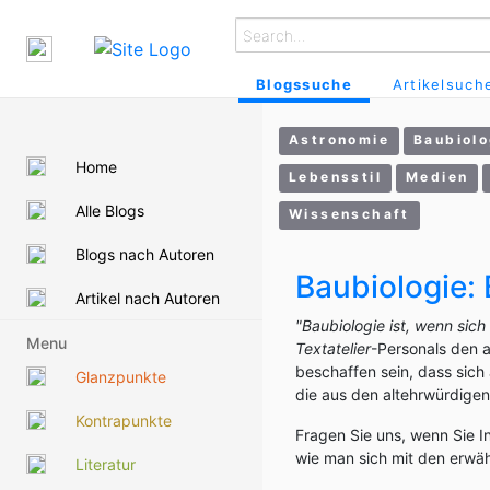
Blogssuche
Artikelsuch
Astronomie
Baubiolo
Home
Lebensstil
Medien
Alle Blogs
Wissenschaft
Blogs nach Autoren
Baubiologie:
Artikel nach Autoren
"Baubiologie ist, wenn sic
Menu
Textatelier
-Personals den a
beschaffen sein, dass sich
Glanzpunkte
die aus den altehrwürdige
Kontrapunkte
Fragen Sie uns, wenn Sie I
wie man sich mit den erwäh
Literatur