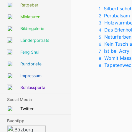
Ratgeber
Silberfischc
1
Perubalsam 
2
Miniaturen
Holzwurmbef
3
Bildergalerie
Das Erlenho
4
Naturfarben
5
Länderporträts
Kein Tusch 
6
Ist bei Acry
7
Feng Shui
Womit Massi
8
Rundbriefe
Tapetenwech
9
Impressum
Schlossportal
Social Media
Twitter
Buchtipp