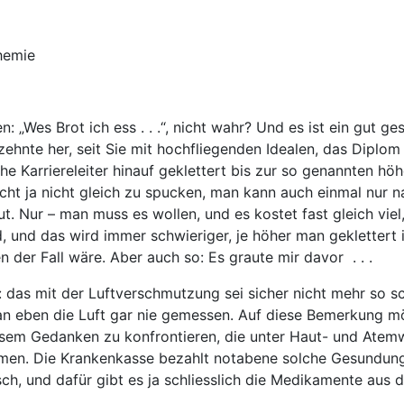
hemie
n: „Wes Brot ich ess . . .“, nicht wahr? Und es ist ein gut g
rzehnte her, seit Sie mit hochfliegenden Idealen, das Dipl
he Karriereleiter hinauf geklettert bis zur so genannten höh
 ja nicht gleich zu spucken, man kann auch einmal nur nach 
 Nur – man muss es wollen, und es kostet fast gleich viel
 und das wird immer schwieriger, je höher man geklettert 
 der Fall wäre. Aber auch so: Es graute mir davor . . .
: das mit der Luftverschmutzung sei sicher nicht mehr so s
n eben die Luft gar nie gemessen. Auf diese Bemerkung mö
iesem Gedanken zu konfrontieren, die unter Haut- und Atem
men. Die Krankenkasse bezahlt notabene solche Gesundungsf
isch, und dafür gibt es ja schliesslich die Medikamente au