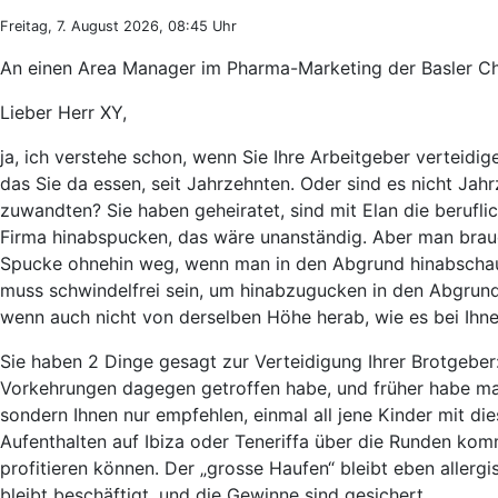
Freitag, 7. August 2026, 08:45 Uhr
An einen Area Manager im Pharma-Marketing der Basler C
Lieber Herr XY,
ja, ich verstehe schon, wenn Sie Ihre Arbeitgeber verteidige
das Sie da essen, seit Jahrzehnten. Oder sind es nicht Jah
zuwandten? Sie haben geheiratet, sind mit Elan die beruflic
Firma hinabspucken, das wäre unanständig. Aber man braucht
Spucke ohnehin weg, wenn man in den Abgrund hinabschaut.
muss schwindelfrei sein, um hinabzugucken in den Abgrund,
wenn auch nicht von derselben Höhe herab, wie es bei Ihnen
Sie haben 2 Dinge gesagt zur Verteidigung Ihrer Brotgeber
Vorkehrungen dagegen getroffen habe, und früher habe ma
sondern Ihnen nur empfehlen, einmal all jene Kinder mit d
Aufenthalten auf Ibiza oder Teneriffa über die Runden kom
profitieren können. Der „grosse Haufen“ bleibt eben allerg
bleibt beschäftigt, und die Gewinne sind gesichert.