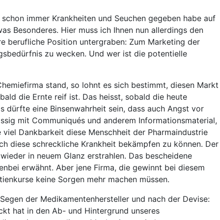
es schon immer Krankheiten und Seuchen gegeben habe auf
twas Besonderes. Hier muss ich Ihnen nun allerdings den
re berufliche Position untergraben: Zum Marketing der
sbedürfnis zu wecken. Und wer ist die potentielle
 Chemiefirma stand, so lohnt es sich bestimmt, diesen Markt
ld die Ernte reif ist. Das heisst, sobald die heute
s dürfte eine Binsenwahrheit sein, dass auch Angst vor
blässig mit Communiqués und anderem Informationsmaterial,
e viel Dankbarkeit diese Menschheit der Pharmaindustrie
lich diese schreckliche Krankheit bekämpfen zu können. Der
 wieder in neuem Glanz erstrahlen. Das bescheidene
benbei erwähnt. Aber jene Firma, die gewinnt bei diesem
Aktienkurse keine Sorgen mehr machen müssen.
 Segen der Medikamentenhersteller und nach der Devise:
ckt hat in den Ab- und Hintergrund unseres