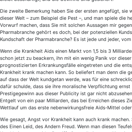
Die zweite Bemerkung haben Sie der ersten angefügt, sie
dieser Welt – zum Beispiel die Pest –, und man spiele die 
Vorwurf machen, dass Sie mit solchen Aussagen mir gegenüb
Pharmabranche gehört es doch, bei der potenziellen Kunds
Kundschaft der Pharmabranche? Es ist jede und jeder, vom 
Wenn die Krankheit Aids einen Markt von 1,5 bis 3 Milliarde
schon jetzt zu beackern, ihn mit ein wenig Panik vor dieser
prognostizierten Erkrankungsfälle eingetreten und die ent
Krankheit krank machen kann. So beliefert man denn die g
auf dass der Welt kundgetan werde, was für eine schreckli
dafür schulde, dass sie ihre moralische Verpflichtung ern
Prestigegewinn aus dieser Publicity ist gar nicht abzuse
Entgelt von ein paar Milliarden, das bei Erreichen dieses 
Wettlauf um das erste nebenwirkungsfreie Aids-Mittel ode
Wie gesagt, Angst vor Krankheit kann auch krank machen. 
des Einen Leid, des Andern Freud. Wenn man diesen Teufel