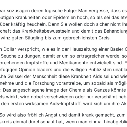
 war sozusagen deren logische Folge: Man vergesse, dass 
heutigen Krankheiten oder Epidemien hoch, so als sei das e
er kräftig heucheln. Denn Sie wollen doch sicher nicht Ih
chaft das Krankheitsbewusstsein und damit das Behandlung
winzigsten Säugling bis zum gebrechlichsten Greis.
n Dollar verspricht, wie es in der Hauszeitung einer Basler
 Seuche zu düngen, damit er um so ertragreicher werde, soba
sprechenden Impfstoffe und Medikamente entwickelt sind. E
efügigen Opinion leaders und die willigen Publizisten una
che Geissel der Menschheit diese Krankheit Aids sei und wi
st nehme und die Forschung vorantreibe, um sobald als mög
hen: Das angeschlagene Image der Chemie als Ganzes könnte
Ziels winkt, wird nobel verschwiegen oder nur verschämt ne
r den ersten wirksamen Aids-Impfstoff, wird sich um ihre 
So wird also fröhlich Angst und damit krank gemacht, zum
skreis einmal durchschaut hat, wenn man einmal hinabgebli