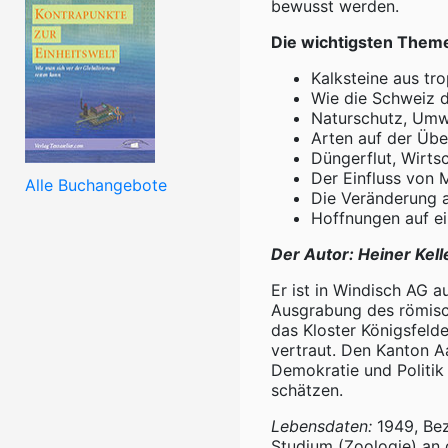
bewusst werden.
Die wichtigsten Them
Kalksteine aus tr
Wie die Schweiz d
Naturschutz, Umwe
Arten auf der Übe
Düngerflut, Wirts
Der Einfluss von 
Alle Buchangebote
Die Veränderung a
Hoffnungen auf ei
Der Autor: Heiner Kell
Er ist in Windisch AG 
Ausgrabung des römisc
das Kloster Königsfeld
vertraut. Den Kanton 
Demokratie und Politik l
schätzen.
Lebensdaten:
1949, Bez
Studium (Zoologie) an d