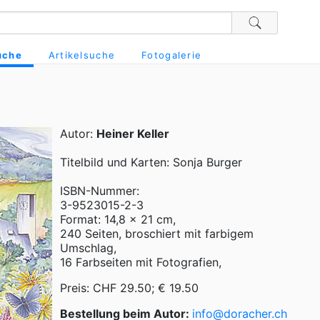
uche
Artikelsuche
Fotogalerie
Autor:
Heiner Keller
Titelbild und Karten: Sonja Burger
ISBN-Nummer:
3-9523015-2-3
Format: 14,8 x 21 cm,
240 Seiten, broschiert mit farbigem
Umschlag,
16 Farbseiten mit Fotografien,
Preis: CHF 29.50; € 19.50
Bestellung beim Autor:
info@doracher.ch