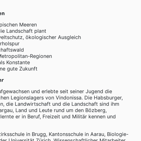
en
opischen Meeren
ie Landschaft plant
ltschutz, ökologischer Ausgleich
rholspur
chaftswald
Metropolitan-Regionen
ls Konstante
ne gute Zukunft
er
aufgewachsen und erlebte seit seiner Jugend die
hen Legionslagers von Vindonissa. Die Habsburger,
en, die Landwirtschaft und die Landschaft sind ihm
Aargau, Land und Leute rund um den Bözberg,
ernte er in Beruf, Freizeit und Militär kennen und
irksschule in Brugg, Kantonsschule in Aarau, Biologie-
er Universität Zürich, Wissenschaftlicher Mitarbeiter