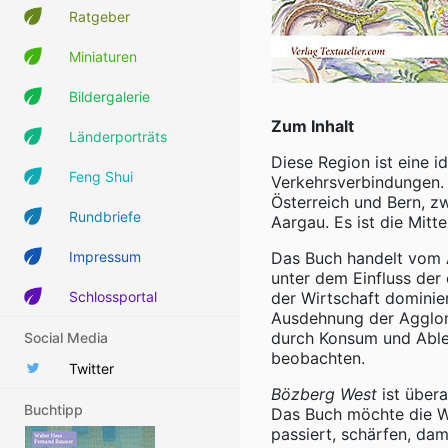
Ratgeber
Miniaturen
Bildergalerie
Zum Inhalt
Länderporträts
Diese Region ist eine i
Feng Shui
Verkehrsverbindungen. Z
Österreich und Bern, zw
Rundbriefe
Aargau. Es ist die Mitt
Impressum
Das Buch handelt vom A
unter dem Einfluss der 
Schlossportal
der Wirtschaft dominie
Ausdehnung der Agglom
durch Konsum und Able
Social Media
beobachten.
Twitter
Bözberg West
ist übera
Buchtipp
Das Buch möchte die Wa
passiert, schärfen, da