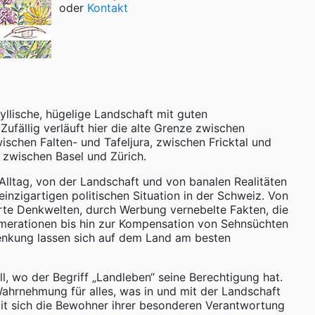
oder
Kontakt
dyllische, hügelige Landschaft mit guten
ufällig verläuft hier die alte Grenze zwischen
ischen Falten- und Tafeljura, zwischen Fricktal und
e zwischen Basel und Zürich.
lltag, von der Landschaft und von banalen Realitäten
einzigartigen politischen Situation in der Schweiz. Von
rte Denkwelten, durch Werbung vernebelte Fakten, die
erationen bis hin zur Kompensation von Sehnsüchten
nkung lassen sich auf dem Land am besten
ll, wo der Begriff „Landleben“ seine Berechtigung hat.
hrnehmung für alles, was in und mit der Landschaft
mit sich die Bewohner ihrer besonderen Verantwortung