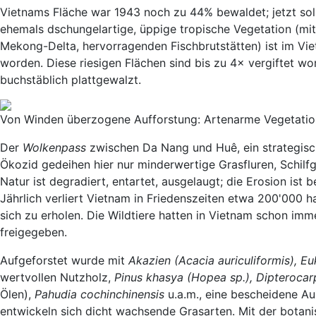
Vietnams Fläche war 1943 noch zu 44% bewaldet; jetzt sol
ehemals dschungelartige, üppige tropische Vegetation (m
Mekong-Delta, hervorragenden Fischbrutstätten) ist im Vie
worden. Diese riesigen Flächen sind bis zu 4× vergiftet w
buchstäblich plattgewalzt.
Von Winden überzogene Aufforstung: Artenarme Vegetati
Der
Wolkenpass
zwischen Da Nang und Huê, ein strategis
Ökozid gedeihen hier nur minderwertige Grasfluren, Schilf
Natur ist degradiert, entartet, ausgelaugt; die Erosion is
Jährlich verliert Vietnam in Friedenszeiten etwa 200'000 h
sich zu erholen. Die Wildtiere hatten in Vietnam schon imm
freigegeben.
Aufgeforstet wurde mit
Akazien (Acacia auriculiformis), E
wertvollen Nutzholz,
Pinus khasya (Hopea sp.), Dipteroca
Ölen),
Pahudia cochinchinensis
u.a.m., eine bescheidene A
entwickeln sich dicht wachsende Grasarten. Mit der botanisc