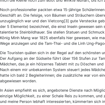
mich die Kleine noch zum Boot und winkte lebhaft, bis ich 
Noch professioneller packten etwa 15-jährige Schülerinne
Geschäft an. Die felsige, von Bäumen und Sträuchern über
unzugänglich war und den Vietcong[3] gute Verstecke gebo
der 5 Elemente) bezeichnet, die einst Inseln gewesen sein
talentierte Steinbildhauer. Sie stellen Statuen und Schmu
König Minh Mang war 1825 ebenfalls hier gewesen, wie man
Wege anzulegen und die Tam-Thai- und die Linh Ung-Pago
Die Touristen quälen sich in der Regel auf den schönsten 
Der Aufgang an der Südseite führt über 156 Stufen zur Ta
Mädchen, das je ein hölzernes Tablett mit zu Döschen und F
Nach einem mir unbekannten System steuert jedes Mädchen 
hatte ich bald 2 Begleiterinnen; die zusätzliche war von ei
abgewiesen worden.
In Asien empfiehlt es sich, angebotene Dienste nach Möglic
einzige Möglichkeit, zu einer Schale Reis zu kommen, und z
und meine Person lebhaft interessierten, kümmerten sich i