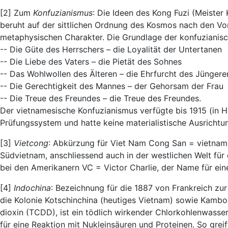
[2] Zum
Konfuzianismus
: Die Ideen des Kong Fuzi (Meister 
beruht auf der sittlichen Ordnung des Kosmos nach den Vor
metaphysischen Charakter. Die Grundlage der konfuzianisc
-- Die Güte des Herrschers – die Loyalität der Untertanen
-- Die Liebe des Vaters – die Pietät des Sohnes
-- Das Wohlwollen des Älteren – die Ehrfurcht des Jüngere
-- Die Gerechtigkeit des Mannes – der Gehorsam der Frau
-- Die Treue des Freundes – die Treue des Freundes.
Der vietnamesische Konfuzianismus verfügte bis 1915 (in H
Prüfungssystem und hatte keine materialistische Ausrichtun
[3]
Vietcong
: Abkürzung für Viet Nam Cong San = vietname
Südvietnam, anschliessend auch in der westlichen Welt für
bei den Amerikanern VC = Victor Charlie, der Name für eine
[4]
Indochina
: Bezeichnung für die 1887 von Frankreich zu
die Kolonie Kotschinchina (heutiges Vietnam) sowie Kambo
dioxin (TCDD), ist ein tödlich wirkender Chlorkohlenwasse
für eine Reaktion mit Nukleinsäuren und Proteinen. So grei