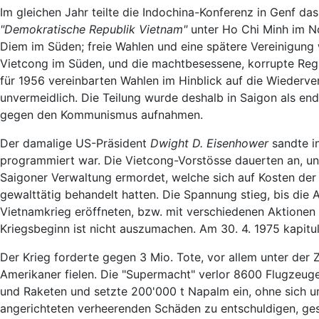
Im gleichen Jahr teilte die Indochina-Konferenz in Genf da
"Demokratische Republik Vietnam"
unter Ho Chi Minh im No
Diem im Süden; freie Wahlen und eine spätere Vereinigung
Vietcong im Süden, und die machtbesessene, korrupte Regi
für 1956 vereinbarten Wahlen im Hinblick auf die Wiederve
unvermeidlich. Die Teilung wurde deshalb in Saigon als end
gegen den Kommunismus aufnahmen.
Der damalige US-Präsident
Dwight D. Eisenhower
sandte in
programmiert war. Die Vietcong-Vorstösse dauerten an, u
Saigoner Verwaltung ermordet, welche sich auf Kosten der B
gewalttätig behandelt hatten. Die Spannung stieg, bis di
Vietnamkrieg eröffneten, bzw. mit verschiedenen Aktionen in
Kriegsbeginn ist nicht auszumachen. Am 30. 4. 1975 kapitu
Der Krieg forderte gegen 3 Mio. Tote, vor allem unter der 
Amerikaner fielen. Die "Supermacht" verlor 8600 Flugzeuge 
und Raketen und setzte 200'000 t Napalm ein, ohne sich u
angerichteten verheerenden Schäden zu entschuldigen, ges