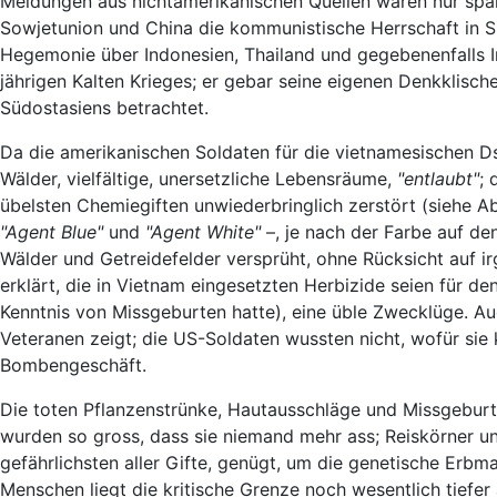
Meldungen aus nichtamerikanischen Quellen waren nur spärl
Sowjetunion und China die kommunistische Herrschaft in Sü
Hegemonie über Indonesien, Thailand und gegebenenfalls I
jährigen Kalten Krieges; er gebar seine eigenen Denkklisc
Südostasiens betrachtet.
Da die amerikanischen Soldaten für die vietnamesischen 
Wälder, vielfältige, unersetzliche Lebensräume,
"entlaubt"
; 
übelsten Chemiegiften unwiederbringlich zerstört (siehe A
"Agent Blue"
und
"Agent White"
–, je nach der Farbe auf de
Wälder und Getreidefelder versprüht, ohne Rücksicht auf 
erklärt, die in Vietnam eingesetzten Herbizide seien für d
Kenntnis von Missgeburten hatte), eine üble Zwecklüge. Au
Veteranen zeigt; die US-Soldaten wussten nicht, wofür si
Bombengeschäft.
Die toten Pflanzenstrünke, Hautausschläge und Missgebu
wurden so gross, dass sie niemand mehr ass; Reiskörner u
gefährlichsten aller Gifte, genügt, um die genetische Erb
Menschen liegt die kritische Grenze noch wesentlich tiefer 