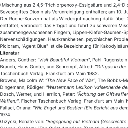
(Mischung aus 2,4,5-Trichlorpenoxy-Essigsäure und 2,4-Dic
Sevesogiftes Dioxin als Verunreinigung enthalten; am 10. Ju
Der Roche-Konzern hat als Wiedergutmachung dafür über 
entfaltet, verändert das Erbgut und führt zu schweren Mis
zusammengewachsenen Fingern, Lippen-Kiefer-Gaumen-Spal
Nervenschädigungen, Hautkrankheiten, psychischen Probl
Picloram, "Agent Blue" ist die Bezeichnung für Kakodylsäure
Literatur
Anders, Günther:
"Visit Beautiful Vietnam"
, Pahl-Rugenstein
Brauch, Hans Günter, und Schrempf, Alfred:
"Giftgas in de
Taschenbuch Verlag, Frankfurt am Main 1982.
Browne, Malcolm W:
"The New Face of War"
, The Bobbs-Me
Dingemann, Rüdiger:
"Westermann Lexikon 'Krisenherde der
Dosch, Werner, und Herrlich, Peter:
"Ächtung der Giftwaffe
Waffen)"
, Fischer Taschenbuch Verlag, Frankfurt am Main 1
Fallaci, Oriana:
"Wir, Engel und Bestien (Ein Bericht aus de
1974.
Gizycki, Renate von:
"Begegnung mit Vietnam (Geschichte e