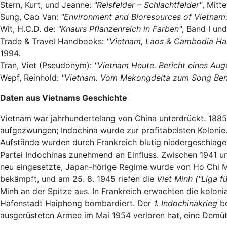
Stern, Kurt, und Jeanne:
"Reisfelder – Schlachtfelder"
, Mitt
Sung, Cao Van:
"Environment and Bioresources of Vietnam: 
Wit, H.C.D. de:
"Knaurs Pflanzenreich in Farben"
, Band I un
Trade & Travel Handbooks:
"Vietnam, Laos & Cambodia H
1994.
Tran, Viet (Pseudonym):
"Vietnam Heute. Bericht eines Au
Wepf, Reinhold:
"Vietnam. Vom Mekongdelta zum Song Ben
Daten aus Vietnams Geschichte
Vietnam war jahrhundertelang von China unterdrückt. 1885
aufgezwungen; Indochina wurde zur profitabelsten Kolonie
Aufstände wurden durch Frankreich blutig niedergeschlag
Partei Indochinas zunehmend an Einfluss. Zwischen 1941 u
neu eingesetzte, Japan-hörige Regime wurde von Ho Chi M
bekämpft, und am 25. 8. 1945 riefen die
Viet Minh ("Liga f
Minh an der Spitze aus. In Frankreich erwachten die kolon
Hafenstadt Haiphong bombardiert. Der
1. Indochinakrieg
be
ausgerüsteten Armee im Mai 1954 verloren hat, eine Demüt