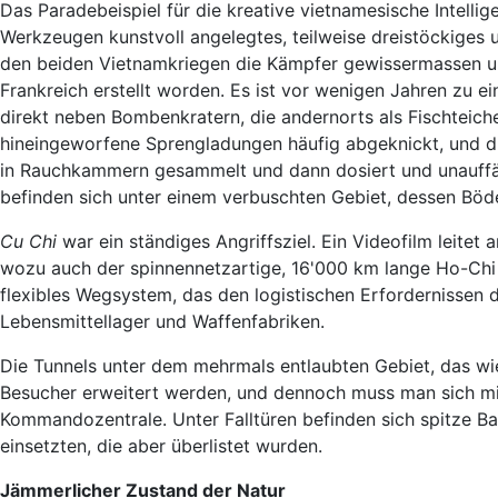
Das Paradebeispiel für die kreative vietnamesische Intellig
Werkzeugen kunstvoll angelegtes, teilweise dreistöckiges u
den beiden Vietnamkriegen die Kämpfer gewissermassen uns
Frankreich erstellt worden. Es ist vor wenigen Jahren zu e
direkt neben Bombenkratern, die andernorts als Fischteic
hineingeworfene Sprengladungen häufig abgeknickt, und di
in Rauchkammern gesammelt und dann dosiert und unauffäll
befinden sich unter einem verbuschten Gebiet, dessen Böd
Cu Chi
war ein ständiges Angriffsziel. Ein Videofilm leitet
wozu auch der spinnennetzartige, 16'000 km lange Ho-Chi 
flexibles Wegsystem, das den logistischen Erfordernissen 
Lebensmittellager und Waffenfabriken.
Die Tunnels unter dem mehrmals entlaubten Gebiet, das wie
Besucher erweitert werden, und dennoch muss man sich 
Kommandozentrale. Unter Falltüren befinden sich spitze B
einsetzten, die aber überlistet wurden.
Jämmerlicher Zustand der Natur