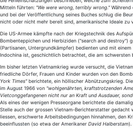
die Fehleinschätzungen beschrieben, welche zum Scheitern
Mitteln führten:
"We were wrong, terribly wrong."
Während d
und bei der Veröffentlichung seines Buches schlug die Beur
nicht oder nicht mehr bereit sind, amerikanische Ideale zu v
Die US-Armee kämpfte nach der Kriegstechnik des Aufspür
Bombenteppichen und Herbiziden ("search and destroy") geg
(Partisanen, Untergrundkämpfer) bedienten und mit eine
Indochina ist, geschichtlich betrachtet, die am schwersten
Im bisher letzten Vietnamkrieg wurde versucht, die Vietna
friedliche Dörfer, Frauen und Kinder wurden von den Bom
York Times"
berichtete, ein höllischer Abnützungskrieg. Di
im August 1966 von
"wohlgenährten, kraftstrotzenden Ame
Vietconggefangenen nicht nur an Kraft und Ausdauer, sonde
Als eines der wenigen Presseorgane berichtete die damali
Stelle auch der grossen Vietnam-Berichterstatter gedacht 
liessen, erschwerte Arbeitsbedingungen hinnahmen, den Kri
beeinflussten (so etwa der Amerikaner
David Halberstam
)