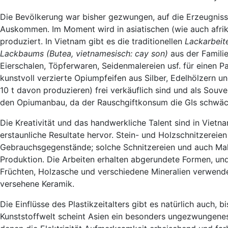
Die Bevölkerung war bisher gezwungen, auf die Erzeugniss
Auskommen. Im Moment wird in asiatischen (wie auch afrik
produziert. In Vietnam gibt es die traditionellen
Lackarbeit
Lackbaums (Butea, vietnamesisch: cay son)
aus der Familie
Eierschalen, Töpferwaren, Seidenmalereien usf. für einen Pa
kunstvoll verzierte Opiumpfeifen aus Silber, Edelhölzern
10 t davon produzieren) frei verkäuflich sind und als Souv
den Opiumanbau, da der Rauschgiftkonsum die GIs schwäc
Die Kreativität und das handwerkliche Talent sind in Viet
erstaunliche Resultate hervor. Stein- und Holzschnitzereie
Gebrauchsgegenstände; solche Schnitzereien und auch Maler
Produktion. Die Arbeiten erhalten abgerundete Formen, und
Früchten, Holzasche und verschiedene Mineralien verwende
versehene Keramik.
Die Einflüsse des Plastikzeitalters gibt es natürlich auch,
Kunststoffwelt scheint Asien ein besonders ungezwungenes