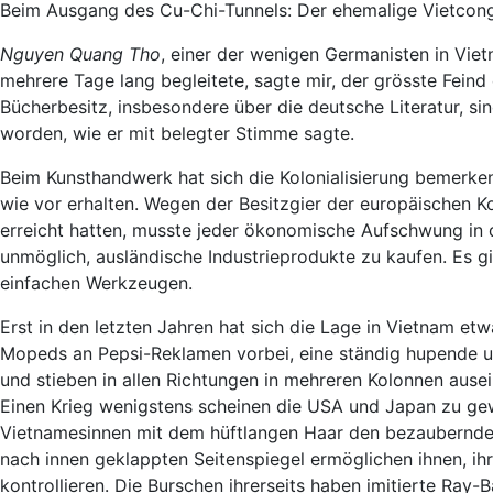
Beim Ausgang des Cu-Chi-Tunnels: Der ehemalige Vietco
Nguyen Quang Tho
, einer der wenigen Germanisten in Viet
mehrere Tage lang begleitete, sagte mir, der grösste Fein
Bücherbesitz, insbesondere über die deutsche Literatur, sin
worden, wie er mit belegter Stimme sagte.
Beim Kunsthandwerk hat sich die Kolonialisierung bemerken
wie vor erhalten. Wegen der Besitzgier der europäischen 
erreicht hatten, musste jeder ökonomische Aufschwung in
unmöglich, ausländische Industrieprodukte zu kaufen. Es g
einfachen Werkzeugen.
Erst in den letzten Jahren hat sich die Lage in Vietnam e
Mopeds an Pepsi-Reklamen vorbei, eine ständig hupende un
und stieben in allen Richtungen in mehreren Kolonnen ause
Einen Krieg wenigstens scheinen die USA und Japan zu gew
Vietnamesinnen mit dem hüftlangen Haar den bezaubernd
nach innen geklappten Seitenspiegel ermöglichen ihnen, i
kontrollieren. Die Burschen ihrerseits haben imitierte Ray-