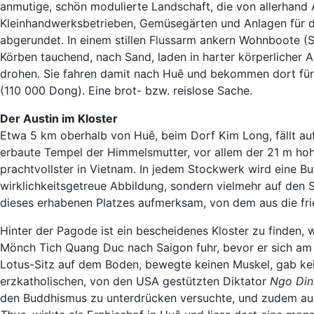
anmutige, schön modulierte Landschaft, die von allerhand A
Kleinhandwerksbetrieben, Gemüsegärten und Anlagen für di
abgerundet. In einem stillen Flussarm ankern Wohnboote (S
Körben tauchend, nach Sand, laden in harter körperlicher A
drohen. Sie fahren damit nach Huê und bekommen dort für 
(110 000 Dong). Eine brot- bzw. reislose Sache.
Der Austin im Kloster
Etwa 5 km oberhalb von Huê, beim Dorf Kim Long, fällt auf
erbaute Tempel der Himmelsmutter, vor allem der 21 m hoh
prachtvollster in Vietnam. In jedem Stockwerk wird eine B
wirklichkeitsgetreue Abbildung, sondern vielmehr auf den S
dieses erhabenen Platzes aufmerksam, von dem aus die frie
Hinter der Pagode ist ein bescheidenes Kloster zu finden, 
Mönch Tich Quang Duc nach Saigon fuhr, bevor er sich am 1
Lotus-Sitz auf dem Boden, bewegte keinen Muskel, gab kein
erzkatholischen, von den USA gestützten Diktator
Ngo Din
den Buddhismus zu unterdrücken versuchte, und zudem au