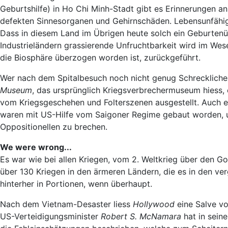
Geburtshilfe) in Ho Chi Minh-Stadt gibt es Erinnerungen 
defekten Sinnesorganen und Gehirnschäden. Lebensunfähige 
Dass in diesem Land im Übrigen heute solch ein Geburtenüber
Industrieländern grassierende Unfruchtbarkeit wird im We
die Biosphäre überzogen worden ist, zurückgeführt.
Wer nach dem Spitalbesuch noch nicht genug Schreckliche
Museum
, das ursprünglich Kriegsverbrechermuseum hiess, 
vom Kriegsgeschehen und Folterszenen ausgestellt. Auch 
waren mit US-Hilfe vom Saigoner Regime gebaut worden, 
Oppositionellen zu brechen.
We were wrong...
Es war wie bei allen Kriegen, vom 2. Weltkrieg über den G
über 130 Kriegen in den ärmeren Ländern, die es in den ve
hinterher in Portionen, wenn überhaupt.
Nach dem Vietnam-Desaster liess
Hollywood
eine Salve v
US-Verteidigungsminister
Robert S. McNamara
hat in sei