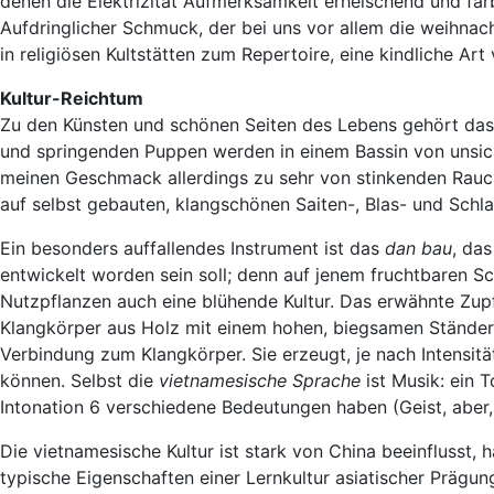
denen die Elektrizität Aufmerksamkeit erheischend und farb
Aufdringlicher Schmuck, der bei uns vor allem die weihnac
in religiösen Kultstätten zum Repertoire, eine kindliche A
Kultur-Reichtum
Zu den Künsten und schönen Seiten des Lebens gehört da
und springenden Puppen werden in einem Bassin von unsich
meinen Geschmack allerdings zu sehr von stinkenden Rauch
auf selbst gebauten, klangschönen Saiten-, Blas- und Schl
Ein besonders auffallendes Instrument ist das
dan bau
, da
entwickelt worden sein soll; denn auf jenem fruchtbaren
Nutzpflanzen auch eine blühende Kultur. Das erwähnte Zup
Klangkörper aus Holz mit einem hohen, biegsamen Ständer. E
Verbindung zum Klangkörper. Sie erzeugt, je nach Intensit
können. Selbst die
vietnamesische Sprache
ist Musik: ein 
Intonation 6 verschiedene Bedeutungen haben (Geist, aber, 
Die vietnamesische Kultur ist stark von China beeinflusst,
typische Eigenschaften einer Lernkultur asiatischer Prägun