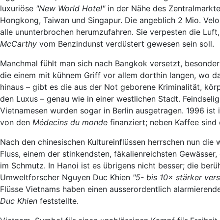
luxuriöse
"New World Hotel"
in der Nähe des Zentralmarkte
Hongkong, Taiwan und Singapur. Die angeblich 2 Mio. Velo
alle ununterbrochen herumzufahren. Sie verpesten die Luft, 
McCarthy
vom Benzindunst verdüstert gewesen sein soll.
Manchmal fühlt man sich nach Bangkok versetzt, besond
die einem mit kühnem Griff vor allem dorthin langen, wo da
hinaus – gibt es die aus der Not geborene Kriminalität, kör
den Luxus – genau wie in einer westlichen Stadt. Feindsel
Vietnamesen wurden sogar in Berlin ausgetragen. 1996 ist 
von den
Médecins du monde
finanziert; neben Kaffee sin
Nach den chinesischen Kultureinflüssen herrschen nun die
Fluss, einem der stinkendsten, fäkalienreichsten Gewässer, 
im Schmutz. In Hanoi ist es übrigens nicht besser; die ber
Umweltforscher Nguyen Duc Khien
"5- bis 10× stärker ver
Flüsse Vietnams haben einen ausserordentlich alarmiere
Duc Khien
feststellte.