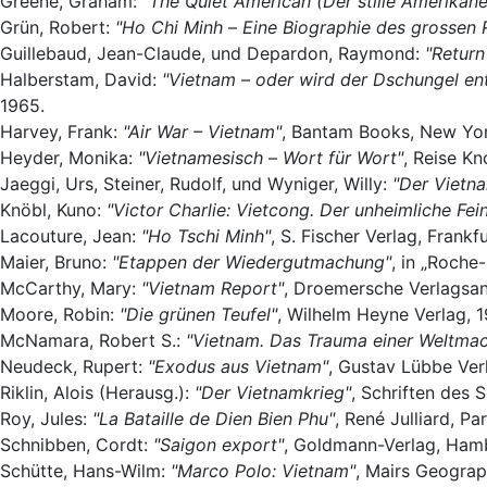
Greene, Graham:
"The Quiet American (Der stille Amerikane
Grün, Robert:
"Ho Chi Minh
–
Eine Biographie des grossen 
Guillebaud, Jean-Claude, und Depardon, Raymond:
"Return
Halberstam, David:
"Vietnam – oder wird der Dschungel ent
1965.
Harvey, Frank:
"Air War – Vietnam"
, Bantam Books, New Yor
Heyder, Monika:
"Vietnamesisch
–
Wort für Wort"
, Reise K
Jaeggi, Urs, Steiner, Rudolf, und Wyniger, Willy:
"Der Vietna
Knöbl, Kuno:
"Victor Charlie: Vietcong. Der unheimliche Fei
Lacouture, Jean:
"Ho Tschi Minh"
, S. Fischer Verlag, Frank
Maier, Bruno:
"Etappen der Wiedergutmachung"
, in „Roche
McCarthy, Mary:
"Vietnam Report"
, Droemersche Verlagsan
Moore, Robin:
"Die grünen Teufel"
, Wilhelm Heyne Verlag, 1
McNamara, Robert S.:
"Vietnam. Das Trauma einer Weltmac
Neudeck, Rupert:
"Exodus aus Vietnam"
, Gustav Lübbe Ver
Riklin, Alois (Herausg.):
"Der Vietnamkrieg"
, Schriften des 
Roy, Jules:
"La Bataille de Dien Bien Phu"
, René Julliard, Pa
Schnibben, Cordt:
"Saigon export"
, Goldmann-Verlag, Ham
Schütte, Hans-Wilm:
"Marco Polo: Vietnam"
, Mairs Geograp