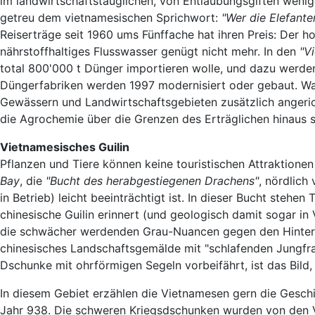
im landwirtschaftstauglichen, von Entlaubungsgiften weni
getreu dem vietnamesischen Sprichwort:
"Wer die Elefante
Reiserträge seit 1960 ums Fünffache hat ihren Preis: Der 
nährstoffhaltiges Flusswasser genügt nicht mehr. In den
"V
total 800'000 t Dünger importieren wolle, und dazu werden
Düngerfabriken werden 1997 modernisiert oder gebaut. Was
Gewässern und Landwirtschaftsgebieten zusätzlich angerich
die Agrochemie über die Grenzen des Erträglichen hinaus s
Vietnamesisches Guilin
Pflanzen und Tiere können keine touristischen Attraktionen
Bay
, die
"Bucht des herabgestiegenen Drachens"
, nördlich
in Betrieb) leicht beeinträchtigt ist. In dieser Bucht stehe
chinesische Guilin erinnert (und geologisch damit sogar in
die schwächer werdenden Grau-Nuancen gegen den Hintergrun
chinesisches Landschaftsgemälde mit "schlafenden Jungfra
Dschunke mit ohrförmigen Segeln vorbeifährt, ist das Bild,
In diesem Gebiet erzählen die Vietnamesen gern die Geschi
Jahr 938. Die schweren Kriegsdschunken wurden von den V