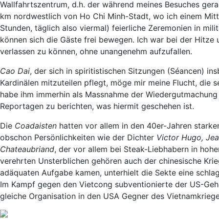
Wallfahrtszentrum, d.h. der während meines Besuches gerade
km nordwestlich von Ho Chi Minh-Stadt, wo ich einem Mitta
Stunden, täglich also viermal) feierliche Zeremonien in mil
können sich die Gäste frei bewegen. Ich war bei der Hitze 
verlassen zu können, ohne unangenehm aufzufallen.
Cao Dai
, der sich in spiritistischen Sitzungen (Séancen) 
Kardinälen mitzuteilen pflegt, möge mir meine Flucht, die
habe ihm immerhin als Massnahme der Wiedergutmachung 
Reportagen zu berichten, was hiermit geschehen ist.
Die
Coadaisten
hatten vor allem in den 40er-Jahren starken
obschon Persönlichkeiten wie der Dichter
Victor Hugo, Jea
Chateaubriand
, der vor allem bei Steak-Liebhabern in hohe
verehrten Unsterblichen gehören auch der chinesische Kri
adäquaten Aufgabe kamen, unterhielt die Sekte eine schla
Im Kampf gegen den Vietcong subventionierte der US-Gehe
gleiche Organisation in den USA Gegner des Vietnamkrieg