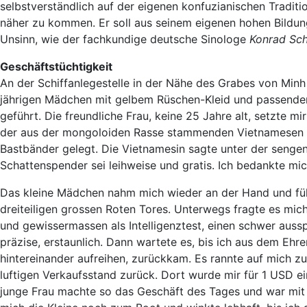
selbstverständlich auf der eigenen konfuzianischen Traditi
näher zu kommen. Er soll aus seinem eigenen hohen Bildung
Unsinn, wie der fachkundige deutsche Sinologe
Konrad Sch
Geschäftstüchtigkeit
An der Schiffanlegestelle in der Nähe des Grabes von Minh
jährigen Mädchen mit gelbem Rüschen-Kleid und passend
geführt. Die freundliche Frau, keine 25 Jahre alt, setzte m
der aus der mongoloiden Rasse stammenden Vietnamesen g
Bastbänder gelegt. Die Vietnamesin sagte unter der sengen
Schattenspender sei leihweise und gratis. Ich bedankte mic
Das kleine Mädchen nahm mich wieder an der Hand und füh
dreiteiligen grossen Roten Tores. Unterwegs fragte es mic
und gewissermassen als Intelligenztest, einen schwer au
präzise, erstaunlich. Dann wartete es, bis ich aus dem Ehr
hintereinander aufreihen, zurückkam. Es rannte auf mich zu,
luftigen Verkaufsstand zurück. Dort wurde mir für 1 USD ei
junge Frau machte so das Geschäft des Tages und war mit i