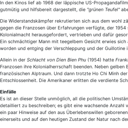
In den Kinos lief ab 1968 der läppische US-Propagandafil
gutmütig und hilfsbereit dargestellt, die
"grünen Teufel"
abe
Die Widerstandskämpfer rekrutierten sich aus dem wohl zäh
gegen die Franzosen über Erfahrungen verfügte, der 1954
Kolonialmacht herausgefordert, vertrieben und dafür geso
Ein schmächtiger Mann mit teegelbem Gesicht erwies sich 
worden und entging der Verschleppung und der Guillotine i
Allein in der
Schlacht von Dien Bien Phu
(1954) hatte
Frank
Franzosen ihre Kolonialherrschaft beenden. Neben gelben B
französischen Alptraum. Und dann trotzte Ho Chi Minh de
Entschlossenheit. Die Amerikaner erlitten die verdiente Sch
Einfälle
Es ist an dieser Stelle unmöglich, all die politischen Ums
detailliert zu beschreiben; es gibt eine wachsende Anzahl
ein paar Hinweise auf den aus Überlebenswillen geborene
einerseits und auf den heutigen Zustand der Natur nach de