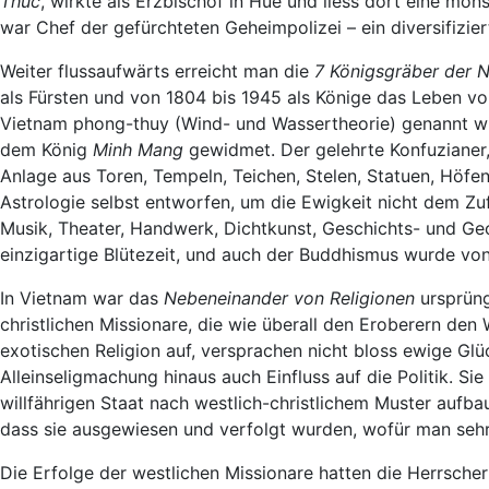
Thuc
, wirkte als Erzbischof in Huê und liess dort eine mo
war Chef der gefürchteten Geheimpolizei – ein diversifizie
Weiter flussaufwärts erreicht man die
7 Königsgräber der 
als Fürsten und von 1804 bis 1945 als Könige das Leben vo
Vietnam phong-thuy (Wind- und Wassertheorie) genannt wird
dem König
Minh Mang
gewidmet. Der gelehrte Konfuzianer,
Anlage aus Toren, Tempeln, Teichen, Stelen, Statuen, Höf
Astrologie selbst entworfen, um die Ewigkeit nicht dem Zufa
Musik, Theater, Handwerk, Dichtkunst, Geschichts- und Ge
einzigartige Blütezeit, und auch der Buddhismus wurde von 
In Vietnam war das
Nebeneinander von Religionen
ursprüng
christlichen Missionare, die wie überall den Eroberern den 
exotischen Religion auf, versprachen nicht bloss ewige Gl
Alleinseligmachung hinaus auch Einfluss auf die Politik. S
willfährigen Staat nach westlich-christlichem Muster aufba
dass sie ausgewiesen und verfolgt wurden, wofür man seh
Die Erfolge der westlichen Missionare hatten die Herrsche