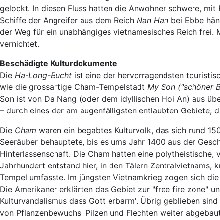
gelockt. In diesen Fluss hatten die Anwohner schwere, mi
Schiffe der Angreifer aus dem Reich
Nan Han
bei Ebbe häng
der Weg für ein unabhängiges vietnamesisches Reich frei. M
vernichtet.
Beschädigte Kulturdokumente
Die
Ha-Long-Bucht
ist eine der hervorragendsten touristi
wie die grossartige Cham-Tempelstadt
My Son ("schöner B
Son ist von Da Nang (oder dem idyllischen Hoi An) aus übe
– durch eines der am augenfälligsten entlaubten Gebiete, d
Die
Cham
waren ein begabtes Kulturvolk, das sich rund 1
Seeräuber behauptete, bis es ums Jahr 1400 aus der Gesc
Hinterlassenschaft. Die Cham hatten eine polytheistische, v
Jahrhundert entstand hier, in den Tälern Zentralvietnams,
Tempel umfasste. Im jüngsten Vietnamkrieg zogen sich die
Die Amerikaner erklärten das Gebiet zur "free fire zone" 
Kulturvandalismus dass Gott erbarm'. Übrig geblieben sind 
von Pflanzenbewuchs, Pilzen und Flechten weiter abgebau