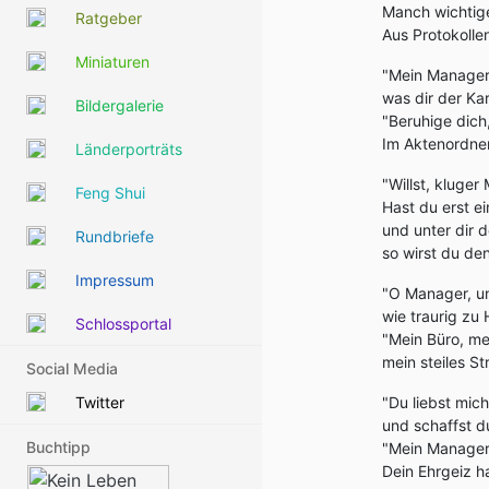
Manch wichtige
Ratgeber
Aus Protokoll
Miniaturen
"Mein Manager,
was dir der Kar
Bildergalerie
"Beruhige dich,
Im Aktenordner
Länderporträts
"Willst, kluge
Feng Shui
Hast du erst e
und unter dir 
Rundbriefe
so wirst du de
Impressum
"O Manager, un
wie traurig zu 
Schlossportal
"Mein Büro, me
mein steiles St
Social Media
Twitter
"Du liebst mich
und schaffst du
Buchtipp
"Mein Manager,
Dein Ehrgeiz ha