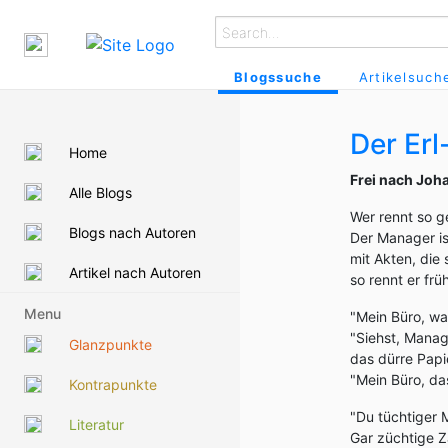
Blogssuche
Artikelsuch
Der Erl
Home
Frei nach Joh
Alle Blogs
Wer rennt so g
Blogs nach Autoren
Der Manager ist
mit Akten, die
Artikel nach Autoren
so rennt er frü
Menu
"Mein Büro, wa
"Siehst, Manag
Glanzpunkte
das dürre Papi
"Mein Büro, das
Kontrapunkte
"Du tüchtiger 
Literatur
Gar züchtige Za