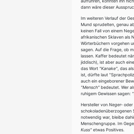
aufführen, konnten ihn nic
dann wäre dieser Ausspruc
Im weiteren Verlauf der Ge
Mund sprudelten, genau abw
keinen Fall von einem Neg
afrikanischen Sklaven als 
Wörterbüchern vorgehen 
sagen. Auf die Frage, ob 
lassen. Kaffer bedeutet n
jiddisch), ist aber auch e
das Wort
"Kanake"
, das al
ist, dürfte laut "Sprachpo
auch ein eingeborener Bew
"Mensch"
bedeutet. Wer al
ruhigem Gewissen sagen:
"
Hersteller von
Neger-
oder
schokoladenüberzogenen 
notwendig war, bleibe dahi
Menschengruppe. Im Gegent
Kuss"
etwas Positives.