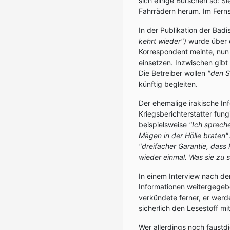
sich einige Burschen so: S
Fahrrädern herum. Im Ferns
In der Publikation der Badi
kehrt wieder")
wurde über 
Korrespondent meinte, nun 
einsetzen. Inzwischen gibt
Die Betreiber wollen
"den S
künftig begleiten.
Der ehemalige irakische In
Kriegsberichterstatter fung
beispielsweise
"Ich sprech
Mägen in der Hölle braten"
"dreifacher Garantie, dass
wieder einmal. Was sie zu 
In einem Interview nach de
Informationen weitergege
verkündete ferner, er werd
sicherlich den Lesestoff m
Wer allerdings noch faust