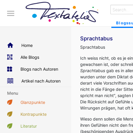
Blogss
Sprachtabus
Home
Sprachtabus
Alle Blogs
Ich weiss nicht, ob es je e
gewachsen ist, oder schreib
Blogs nach Autoren
Sprachtabus
gab es in alle
wurden unter dem Diktat de
Artikel nach Autoren
derart viele Vorschriften a
nicht in die Fänge der Sitte
Menu
spricht man nicht", sagten 
Die Rücksicht auf Gefühle u
Glanzpunkte
Wirrungen prägen, hat oft 
Kontrapunkte
Wieso denn sollen die Men
ihren Gefühlen nicht den f
Literatur
(beschönigenden Ausdrücke