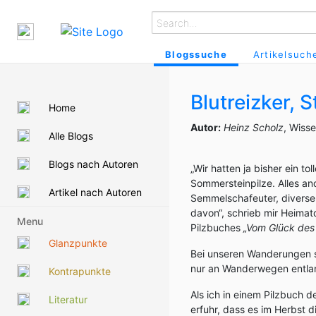
Blogssuche
Artikelsuch
Blutreizker, S
Home
Autor:
Heinz Scholz
, Wiss
Alle Blogs
Blogs nach Autoren
„Wir hatten ja bisher ein to
Sommersteinpilze. Alles and
Artikel nach Autoren
Semmelschafeuter, diverse 
davon“, schrieb mir Heimat
Menu
Pilzbuches
„Vom Glück des
Glanzpunkte
Bei unseren Wanderungen sa
nur an Wanderwegen entlan
Kontrapunkte
Als ich in einem Pilzbuch d
Literatur
erfuhr, dass es im Herbst d