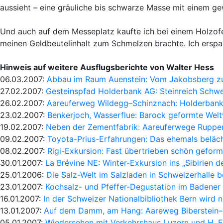
aussieht – eine gräuliche bis schwarze Masse mit einem ge
Und auch auf dem Messeplatz kaufte ich bei einem Holzof
meinen Geldbeutelinhalt zum Schmelzen brachte. Ich erspa
Hinweis auf weitere Ausflugsberichte von Walter Hess
06.03.2007:
Abbau im Raum Auenstein: Vom Jakobsberg z
27.02.2007:
Gesteinspfad Holderbank AG: Steinreich Schwe
26.02.2007:
Aareuferweg Wildegg–Schinznach: Holderbank
23.02.2007:
Benkerjoch, Wasserflue: Barock geformte Welt
19.02.2007:
Neben der Zementfabrik: Aareuferwege Ruppe
09.02.2007:
Toyota-Prius-Erfahrungen: Das ehemals beläch
08.02.2007:
Rigi-Exkursion: Fast übertrieben schön gefor
30.01.2007:
La Brévine NE: Winter-Exkursion ins „Sibirien 
25.01.2006:
Die Salz-Welt im Salzladen in Schweizerhalle b
23.01.2007:
Kochsalz- und Pfeffer-Degustation im Badene
16.01.2007:
In der Schweizer Nationalbibliothek Bern wird n
13.01.2007:
Auf dem Damm, am Hang: Aareweg Biberstein–
05.01.2007:
Wiedersehen mit Verkehrshaus Luzern und H. E