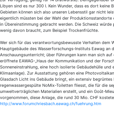
Libyen sind es nur 300 l. Kein Wunder, dass es dort keine
Gebieten können sich also unseren Lebensstil gar nicht leist
eigentlich müssten bei der Wahl der Produktionsstandort
in Übereinstimmung gebracht werden. Die Schweiz würde pr
wenig davon braucht, zum Beispiel Trockenfrüchte.
Wer sich für das verantwortungsbewusste Verhalten dem Wa
Hauptgebäude des Wasserforschungs-Instituts Eawag an d
Anschauungsunterricht; über Führungen kann man sich auf
eröffnete EAWAG-„Haus der Kommunikation und der Forschu
Sonneneinstrahlung, eine hoch isolierte Gebäudehülle und
Klimaanlage). Zur Ausstattung gehören eine Photovoltaikanl
Glasdach Licht ins Gebäude bringt, ein extensiv begrünte
regenwassergespülte NoMix-Toiletten fliesst, die für die s
umweltverträglichen Materialien erstellt, und ein Goût-Mieux
vorgenommen, diese Anlage, die rund 30 Mio. CHF kostete,
http://www.forumchriesbach.eawag.ch/fuehrung.htm