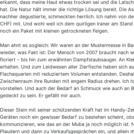
erkannt, dass meine Haut etwas trocken sei und die Latsche
hat. Die Natur hält immer die richtige Lösung bereit. Die A
nachher degustierte, schmeckten herrlich. Ich nahm von de
CHF) mit. Und wohl weil ich dem quirligen Iraner am Stand
noch ein Paket mit kleinen getrockneten Feigen.
Man ahnt es sogleich: Wir waren an der Mustermesse in Ba
wieder, was Fakt ist: Der Mensch von 2007 braucht nach 
floriert – bis hin zum erwähnten Dampfstaubsauger. An Kl
erhalten. Und zum Leidwesen aller Zierfische haben sich a
Flachaquarien mit reduziertem Volumen entstanden. Deshal
Zwischenraum ihre Runden mit engem Radius drehen. Ich hät
vorstellen. Und auch der Bedarf an Schmuck wie auch an Be
gedeckt zu sein. Er gefällt mir auch.
Dieser Stein mit seiner schützenden Kraft hat im Handy-Ze
Geräten noch ein gewisser Bedarf zu bestehen scheint, obs
kommunizieren, wie das an der Muba ja noch möglich ist. 
Plaudern und dann zu Verkaufsgesprächen ein, und allein 