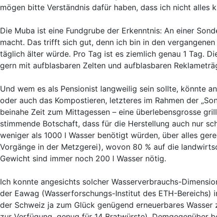
mögen bitte Verständnis dafür haben, dass ich nicht alles 
Die Muba ist eine Fundgrube der Erkenntnis: An einer Sond
macht. Das trifft sich gut, denn ich bin in den vergangen
täglich älter würde. Pro Tag ist es ziemlich genau 1 Tag. D
gern mit aufblasbaren Zelten und aufblasbaren Reklameträg
Und wem es als Pensionist langweilig sein sollte, könnte
oder auch das Kompostieren, letzteres im Rahmen der „Sond
beinahe Zeit zum Mittagessen – eine überlebensgrosse grill
stimmende Botschaft, dass für die Herstellung auch nur sc
weniger als 1000 l Wasser benötigt würden, über alles ger
Vorgänge in der Metzgerei), wovon 80 % auf die landwirtsc
Gewicht sind immer noch 200 l Wasser nötig.
Ich konnte angesichts solcher Wasserverbrauchs-Dimensi
der Eawag (Wasserforschungs-Institut des ETH-Bereichs) 
der Schweiz ja zum Glück genügend erneuerbares Wasser z
zur Verfügung, genug für 14 Bratwürste). Demgegenüber b