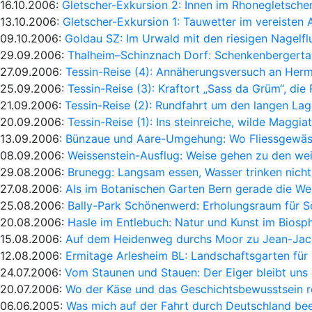
16.10.2006:
Gletscher-Exkursion 2: Innen im Rhonegletscher
13.10.2006:
Gletscher-Exkursion 1: Tauwetter im vereisten 
09.10.2006:
Goldau SZ: Im Urwald mit den riesigen Nagelf
29.09.2006:
Thalheim–Schinznach Dorf: Schenkenbergert
27.09.2006:
Tessin-Reise (4): Annäherungsversuch an Her
25.09.2006:
Tessin-Reise (3): Kraftort „Sass da Grüm“, die
21.09.2006:
Tessin-Reise (2): Rundfahrt um den langen La
20.09.2006:
Tessin-Reise (1): Ins steinreiche, wilde Maggiat
13.09.2006:
Bünzaue und Aare-Umgehung: Wo Fliessgewäss
08.09.2006:
Weissenstein-Ausflug: Weise gehen zu den we
29.08.2006:
Brunegg: Langsam essen, Wasser trinken nich
27.08.2006:
Als im Botanischen Garten Bern gerade die W
25.08.2006:
Bally-Park Schönenwerd: Erholungsraum für 
20.08.2006:
Hasle im Entlebuch: Natur und Kunst im Biosp
15.08.2006:
Auf dem Heidenweg durchs Moor zu Jean-Jac
12.08.2006:
Ermitage Arlesheim BL: Landschaftsgarten für
24.07.2006:
Vom Staunen und Stauen: Der Eiger bleibt uns 
20.07.2006:
Wo der Käse und das Geschichtsbewusstsein r
06.06.2005:
Was mich auf der Fahrt durch Deutschland bee