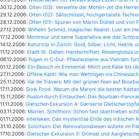
30.12.2006:
Olten (03): Verwehte der Möhlin-Jet die Herren
29.12.2006:
Olten (02): Sälischlössli, hochgerüstete Techn
28.12.2006:
Olten (01): Spuren von Martin Disteli und von Fr
27.12.2006:
Wilhelm Schmid, magischer Realist: Lust am H
17.12.2006:
Montreux und seine Superlative wie das Schloss
14.12.2006:
Kulturtrip in Zürich: Gold, Silber, Licht, Hektik u
11.12.2006:
Stadt St. Gallen: Handschriften, Riesenglobus u
06.12.2006:
Fugen in C-Dur: Pflastersteine aus Vietnam fü
01.12.2006:
Ein Besuch im Emmental: Milch und Käse bis üb
27.11.2006:
Offene Kanti: Wie man Wettingen ins Chinesisch
25.11.2006.
Val de Travers: Mit den grünen Feen auf Bourb
17.11.2006:
Slow Food. Warum die Maroni die besten Kastan
15.11.2006:
Illusion durch Eintauchen: Das Bourbaki-Panora
11.11.2006:
Gletscher-Exkursion 4: Garnierte Gletschertöpfe
03.11.2006:
Mürren, Schilthorn: Schon fast übertrieben sch
01.11.2006:
Interlaken: Das mysteriöse Ende des irdischen 
31.10.2006:
Solothurn: Der Renovationsbesen wütete im Pal
17.10.2006:
Gletscher-Exkursion 3: Grimsel und Aargletsc