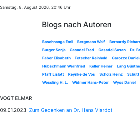
Samstag, 8. August 2026, 20:46 Uhr
Blogs nach Autoren
Baschnonga Emil
Bergmann Wolf
Bernardy Richar
Burger Sonja
Casadei Fred
Casadei Susan
Dr. B
Faber Elisabeth
Fetscher Reinhold
Garozzo Daniel
Hübschmann Wernfried
Keller Heiner
Lang Günthe
Pfaff Lislott
Reynke de Vos
Scholz Heinz
Schütt
Wessling H. L.
Widmer Hans-Peter
Wyss Daniel
VOGT ELMAR
09.01.2023
Zum Gedenken an Dr. Hans Viardot