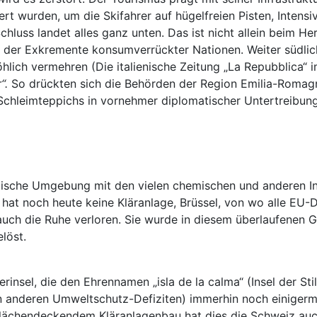
t wurden, um die Skifahrer auf hügelfreien Pisten, Intensiv
Schluss landet alles ganz unten. Das ist nicht allein beim
 der Exkremente konsumverrückter Nationen. Weiter südlich
öhlich vermehren (Die italienische Zeitung „La Repubblica
r“.
So drückten sich die Behörden der Region Emilia-Romag
chleimteppichs in vornehmer diplomatischer Untertreibung
dische Umgebung mit den vielen chemischen und anderen In
 hat noch heute keine Kläranlage, Brüssel, von wo alle EU-
auch die Ruhe verloren. Sie wurde in diesem überlaufenen
löst.
nsel, die den Ehrennamen „isla de la calma“ (Insel der Stille)
n anderen Umweltschutz-Defiziten) immerhin noch einigerma
k flächendeckendem Kläranlagenbau hat dies die Schweiz au