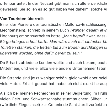
offenbar unter. In der Neuzeit gibt man sich alle erdenklic
gewesen). Sie sollen es so gut haben wie daheim; solche An
Von Touristen überrollt
Einer der Pioniere der touristischen Mallorca-Erschliessun
Liechtenstein), schrieb in seinem Buch
„Wunder dauern etwa
Hochburg emporzuarbeiten hatte:
„Man begriff zwar, dass
Bürgerkrieges erholt hatte. Man wäre auch mit einfacher K
Toiletten stanken, die Betten bis zum Boden durchhingen 
überrannt worden, ohne dafür bereit zu sein.“
Da Erhart zufriedene Kunden wollte und auch bekam, baut
Mittelmeer, und viele, allzu viele andere Unternehmer taten
Die Strände sind jetzt weniger schön, gleichwohl aber bele
viele Hotels Erhart gebaut hat, habe ich nicht exakt herau
Als ich bei meinen Recherchen in seiner Begleitung im Frü
vielen Gelb- und Schwarzschnabelsturmtauchern, Silber- 
(wörtlich: Ziegeninsel) zur Colonia de Sant Jordi zurückfu