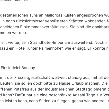
gestalterischen Tuns an Mallorcas Küsten angesprochen wu
t in noch rücksichtsloser verwüsteten Städten wohnenden M
cheidenen Einkommensverhältnissen. Sie sind die dankbarst
nommen werden.
art weiter, sein Strandhotel-Imperium ausweitend. Noch im 
dazu ein Hotel „unter Palmenhöhe", wie er sagt. Er konnte
 Einsiedelei Bonany
it der Freizeitgesellschaft weltweit ständig aus, mit all 
uten, sie sollen doch bitte zu Hause Urlaub machen. Die
fenen Putzfrau aus der industriereichen Stadtagglomeratio
d kann? Dafür hat sie eine beschränkte Anzahl Tage zur Ve
ich leisten kann, nach Süden zu fliegen, genau wie andere L