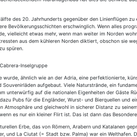
Hälfte des 20. Jahrhunderts gegenüber den Linienflügen zu e
tere Bevölkerungsschichten erschwinglich. Wenn alles progr
nde, vielleicht etwas mehr, wenn man weiter im Norden wohn
Gestressten aus dem kühleren Norden diktiert, obschon sie 
zu spüren.
r Cabrera-Inselgruppe
wurde, ähnlich wie an der Adria, eine perfektionierte, küns
 Souvenirläden aufgebaut. Viele Naturstrände, ein fundame
m unterwürfig auf die nationalen Eigenheiten der Gäste Rück
dazu Pubs für die Engländer, Wurst- und Bierquellen und ei
den Atmosphäre und gleichwohl in sicherer Distanz zu seine
nn es nur ein kleiner Flirt ist. Das ist dann das Besondere
lturellen Erbe, das von Römern, Arabern und Katalanen gepr
er, und La Ciutat (= Stadt bzw. Palma) war ein Welthafen. 