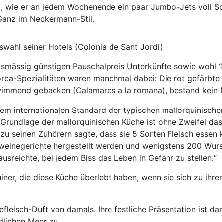
lz, wie er an jedem Wochenende ein paar Jumbo-Jets voll S
anz im Neckermann-Stil.
uswahl seiner Hotels (Colonia de Sant Jordi)
ismässig günstigen Pauschalpreis Unterkünfte sowie wohl 
rca-Spezialitäten waren manchmal dabei: Die rot gefärbte
chwimmend gebacken (Calamares a la romana), bestand kein 
em internationalen Standard der typischen mallorquinischen
rundlage der mallorquinischen Küche ist ohne Zweifel das S
zu seinen Zuhörern sagte, dass sie 5 Sorten Fleisch essen
weinegerichte hergestellt werden und wenigstens 200 Wursts
usreichte, bei jedem Biss das Leben in Gefahr zu stellen.“
iner, die diese Küche überlebt haben, wenn sie sich zu ihr
eisch-Duft von damals. Ihre festliche Präsentation ist dar
lichen Meer zu.