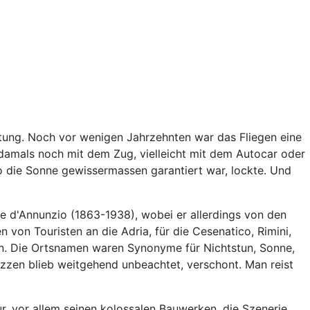
tung. Noch vor wenigen Jahrzehnten war das Fliegen eine
 damals noch mit dem Zug, vielleicht mit dem Autocar oder
o die Sonne gewissermassen garantiert war, lockte. Und
ele d'Annunzio (1863-1938), wobei er allerdings von den
 von Touristen an die Adria, für die Cesenatico, Rimini,
n. Die Ortsnamen waren Synonyme für Nichtstun, Sonne,
zzen blieb weitgehend unbeachtet, verschont. Man reist
ur, vor allem seinen kolossalen Bauwerken, die Szenerie,