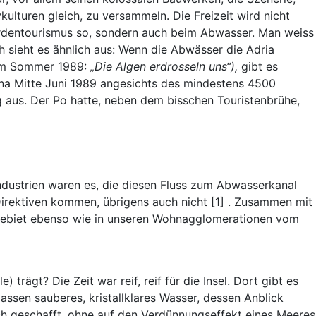
kulturen gleich, zu versammeln. Die Freizeit wird nicht
 Herdentourismus so, sondern auch beim Abwasser. Man weiss
 sieht es ähnlich aus: Wenn die Abwässer die Adria
“ im Sommer 1989:
„Die Algen erdrosseln uns“),
gibt es
na Mitte Juni 1989 angesichts des mindestens 4500
 aus. Der Po hatte, neben dem bisschen Touristenbrühe,
dustrien waren es, die diesen Fluss zum Abwasserkanal
Direktiven kommen, übrigens auch nicht [1] . Zusammen mit
 Gebiet ebenso wie in unseren Wohnagglomerationen vom
 trägt? Die Zeit war reif, reif für die Insel. Dort gibt es
ssen sauberes, kristallklares Wasser, dessen Anblick
ch geschafft, ohne auf den Verdünnungseffekt eines Meeres