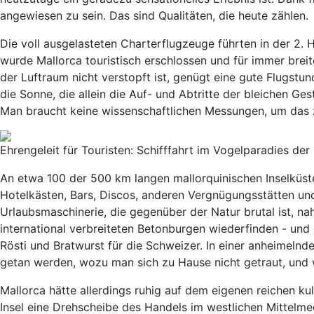
angewiesen zu sein. Das sind Qualitäten, die heute zählen.
Die voll ausgelasteten Charterflugzeuge führten in der 2. 
wurde Mallorca touristisch erschlossen und für immer brei
der Luftraum nicht verstopft ist, genügt eine gute Flugstu
die Sonne, die allein die Auf- und Abtritte der bleichen 
Man braucht keine wissenschaftlichen Messungen, um das 
Ehrengeleit für Touristen: Schifffahrt im Vogelparadies de
An etwa 100 der 500 km langen mallorquinischen Inselküste 
Hotelkästen, Bars, Discos, anderen Vergnügungsstätten und
Urlaubsmaschinerie, die gegenüber der Natur brutal ist, nah
international verbreiteten Betonburgen wiederfinden - und 
Rösti und Bratwurst für die Schweizer. In einer anheimeln
getan werden, wozu man sich zu Hause nicht getraut, und we
Mallorca hätte allerdings ruhig auf dem eigenen reichen ku
Insel eine Drehscheibe des Handels im westlichen Mittelme