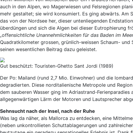
auch in den Alpen, wo Magerwiesen und Felsregionen planier
mehr gestaltet; sie wird konsumiert. Es ging abwärts. Am 
das von der Nordsee her, dieser untenliegenden Endstation
überdüngen und sich die Algen bei dieser Eutrophierung fr
„offensichtliche Unannehmlichkeiten für das Baden im Mee
Quadratkilometer grossen, grünlich-weissen Schaum- und S
seinen wesentlichen Beitrag dazu geleistet.
Gut beschützt: Touristen-Ghetto Sant Jordi (1989)
Der Po: Mailand (rund 2,7 Mio. Einwohner) und die lombar
degradierten. Diese norditalienische Metropole und Region
dem sauberen Wasser ging im Adriastrand-Ferienparadies 
allgegenwärtigen Lärm der Motoren und Lautsprecher abge
Sehnsucht nach der Insel, nach der Ruhe
Was lag da näher, als Mallorca zu entdecken, eine Mittelmeeri
(neben unkontrollieten Schuttablagerungen und zahlreiche
heutzutage ein geradezu sensationelles Erlebnis ist. Dan