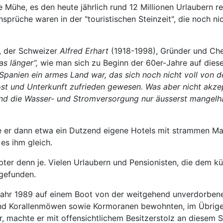
he Mühe, es den heute jährlich rund 12 Millionen Urlaubern 
sprüche waren in der "touristischen Steinzeit", die noch ni
g, der Schweizer
Alfred Erhart
(1918-1998), Gründer und Che
s länger“,
wie man sich zu Beginn der 60er-Jahre auf dies
 Spanien ein armes Land war, das sich noch nicht voll von
ost und Unterkunft zufrieden gewesen. Was aber nicht akzep
und die Wasser- und Stromversorgung nur äusserst mangelha
e er dann etwa ein Dutzend eigene Hotels mit strammen Ma
 es ihm gleich.
bter denn je. Vielen Urlaubern und Pensionisten, die dem kü
sgefunden.
hjahr 1989 auf einem Boot von der weitgehend unverdorbene
und Korallenmöwen sowie Kormoranen bewohnten, im Übrige
hr, machte er mit offensichtlichem Besitzerstolz an diesem 