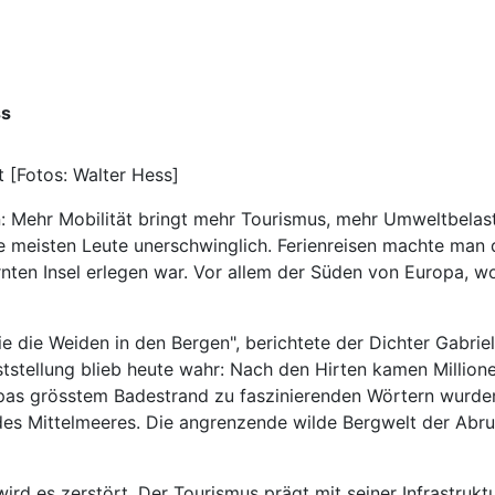
ss
t [Fotos: Walter Hess]
: Mehr Mobilität bringt mehr Tourismus, mehr Umweltbelas
die meisten Leute unerschwinglich. Ferienreisen machte man
nten Insel erlegen war. Vor allem der Süden von Europa, w
ie die Weiden in den Bergen", berichtete der Dichter Gabri
tstellung blieb heute wahr: Nach den Hirten kamen Millionen
opas grösstem Badestrand zu faszinierenden Wörtern wurde
es Mittelmeeres. Die angrenzende wilde Bergwelt der Abru
ird es zerstört. Der Tourismus prägt mit seiner Infrastrukt