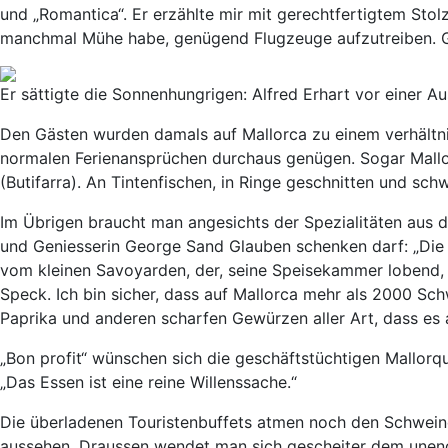
und „Romantica“. Er erzählte mir mit gerechtfertigtem Sto
manchmal Mühe habe, genügend Flugzeuge aufzutreiben. G
Er sättigte die Sonnenhungrigen: Alfred Erhart vor einer A
Den Gästen wurden damals auf Mallorca zu einem verhältn
normalen Ferienansprüchen durchaus genügen. Sogar Mallo
(Butifarra). An Tintenfischen, in Ringe geschnitten und s
Im Übrigen braucht man angesichts der Spezialitäten aus d
und Geniesserin George Sand Glauben schenken darf: „Die G
vom kleinen Savoyarden, der, seine Speisekammer lobend, 
Speck. Ich bin sicher, dass auf Mallorca mehr als 2000 Sch
Paprika und anderen scharfen Gewürzen aller Art, dass es a
„Bon profit“ wünschen sich die geschäftstüchtigen Mallorqu
„Das Essen ist eine reine Willenssache.“
Die überladenen Touristenbuffets atmen noch den Schweinefl
aussehen. Draussen wendet man sich gescheiter dem unend