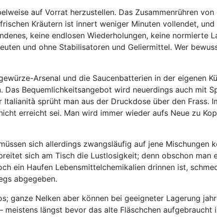
kübelweise auf Vorrat herzustellen. Das Zusammenrühren vo
 frischen Kräutern ist innert weniger Minuten vollendet, un
denes, keine endlosen Wiederholungen, keine normierte Lang
deuten und ohne Stabilisatoren und Geliermittel. Wer bewu
gewürze-Arsenal und die Saucenbatterien in der eigenen Küc
sen. Das Bequemlichkeitsangebot wird neuerdings auch mit 
alianità sprüht man aus der Druckdose über den Frass. Im le
icht erreicht sei. Man wird immer wieder aufs Neue zu Kopf
üssen sich allerdings zwangsläufig auf jene Mischungen kon
erbreitet sich am Tisch die Lustlosigkeit; denn obschon m
ch ein Haufen Lebensmittelchemikalien drinnen ist, schmec
wegs abgegeben.
s; ganze Nelken aber können bei geeigneter Lagerung jahr
 meistens längst bevor das alte Fläschchen aufgebraucht i