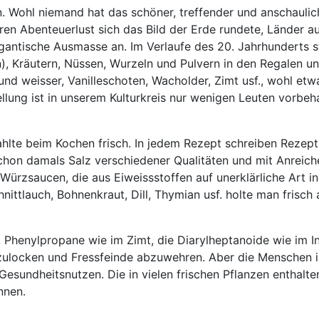
 Wohl niemand hat das schöner, treffender und anschaulic
 deren Abenteuerlust sich das Bild der Erde rundete, Lände
antische Ausmasse an. Im Verlaufe des 20. Jahrhunderts 
 Kräutern, Nüssen, Wurzeln und Pulvern in den Regalen uns
und weisser, Vanilleschoten, Wacholder, Zimt usf., wohl et
ellung ist in unserem Kulturkreis nur wenigen Leuten vorbeha
te beim Kochen frisch. In jedem Rezept schreiben Rezeptau
chon damals Salz verschiedener Qualitäten und mit Anreich
rzsaucen, die aus Eiweissstoffen auf unerklärliche Art ind
chnittlauch, Bohnenkraut, Dill, Thymian usf. holte man fri
henylpropane wie im Zimt, die Diarylheptanoide wie im Ingwe
nzulocken und Fressfeinde abzuwehren. Aber die Menschen 
esundheitsnutzen. Die in vielen frischen Pflanzen enthalten
nnen.