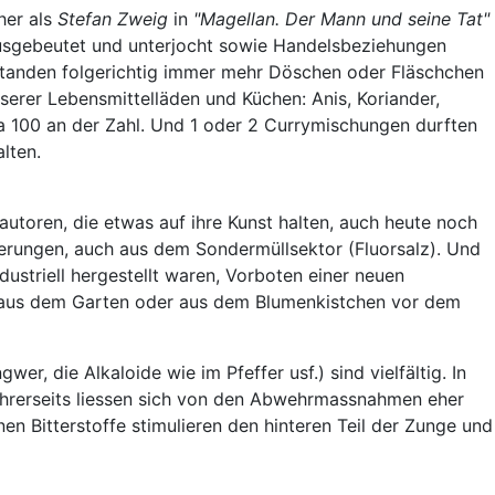
her als
Stefan Zweig
in
"Magellan. Der Mann und seine Tat"
r ausgebeutet und unterjocht sowie Handelsbeziehungen
standen folgerichtig immer mehr Döschen oder Fläschchen
erer Lebensmittelläden und Küchen: Anis, Koriander,
wa 100 an der Zahl. Und 1 oder 2 Currymischungen durften
lten.
toren, die etwas auf ihre Kunst halten, auch heute noch
erungen, auch aus dem Sondermüllsektor (Fluorsalz). Und
ustriell hergestellt waren, Vorboten einer neuen
sch aus dem Garten oder aus dem Blumenkistchen vor dem
r, die Alkaloide wie im Pfeffer usf.) sind vielfältig. In
ihrerseits liessen sich von den Abwehrmassnahmen eher
en Bitterstoffe stimulieren den hinteren Teil der Zunge und