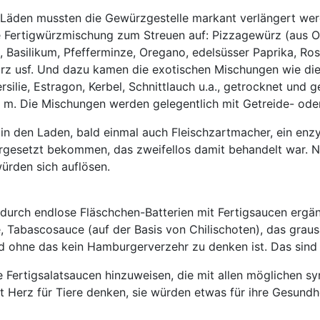
r Läden mussten die Gewürzgestelle markant verlängert we
e Fertigwürzmischung zum Streuen auf: Pizzagewürz (aus O
e, Basilikum, Pfefferminze, Oregano, edelsüsser Paprika, Ro
z usf. Und dazu kamen die exotischen Mischungen wie die c
rsilie, Estragon, Kerbel, Schnittlauch u.a., getrocknet und
a. m. Die Mischungen werden gelegentlich mit Getreide- ode
n den Laden, bald einmal auch Fleischzartmacher, ein enzy
orgesetzt bekommen, das zweifellos damit behandelt war. N
ürden sich auflösen.
urch endlose Fläschchen-Batterien mit Fertigsaucen ergänz
e, Tabascosauce (auf der Basis von Chilischoten), das gr
 ohne das kein Hamburgerver­zehr zu denken ist. Das sind d
e Fertigsalatsaucen hinzuweisen, die mit allen möglichen s
it Herz für Tiere denken, sie würden etwas für ihre Gesundh