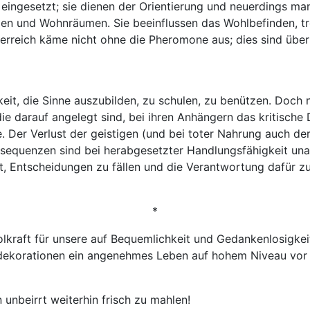
ngesetzt; sie dienen der Orientierung und neuerdings man
Läden und Wohnräumen. Sie beeinflussen das Wohlbefinden, t
erreich käme nicht ohne die Pheromone aus; dies sind über
t, die Sinne auszubilden, zu schulen, zu benützen. Doch no
ie darauf angelegt sind, bei ihren Anhängern das kritisch
r Verlust der geistigen (und bei toter Nahrung auch der k
equenzen sind bei herabgesetzter Handlungsfähigkeit un­a
st, Entscheidungen zu fällen und die Verantwortung dafür 
*
aft für unsere auf Bequemlichkeit und Gedankenlosigkeit 
tikdekorationen ein angenehmes Leben auf hohem Niveau vor 
nbeirrt weiterhin frisch zu mahlen!