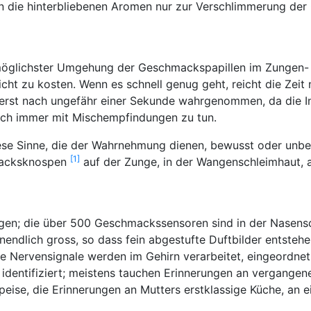
gen die hinterbliebenen Aromen nur zur Verschlimmerung der
möglichster Umgehung der Geschmackspapillen im Zungen- u
icht zu kosten. Wenn es schnell genug geht, reicht die Ze
k erst nach ungefähr einer Sekunde wahrgenommen, da die I
isch immer mit Mischempfindungen zu tun.
iese Sinne, die der Wahrnehmung dienen, bewusst oder un
[1]
macks­knospen
auf der Zunge, in der Wangenschleimhaut, a
sagen; die über 500 Geschmackssensoren sind in der Nasens
dlich gross, so dass fein abgestufte Duftbilder entstehen
Nervensignale werden im Gehirn verarbeitet, eingeordnet, a
dentifiziert; meistens tauchen Erinnerungen an vergangene 
eise, die Erinnerungen an Mutters erstklassige Küche, an ei