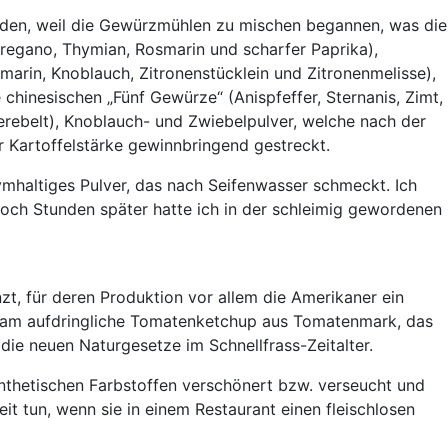
rden, weil die Gewürzmühlen zu mischen begannen, was die
regano, Thymian, Rosmarin und scharfer Paprika),
smarin, Knoblauch, Zitronenstücklein und Zitronenmelisse),
hinesischen „Fünf Gewürze“ (Anispfeffer, Sternanis, Zimt,
 gerebelt), Knoblauch- und Zwiebelpulver, welche nach der
r Kartoffelstärke gewinnbringend gestreckt.
mhaltiges Pulver, das nach Seifenwasser schmeckt. Ich
och Stunden später hatte ich in der schleimig gewordenen
t, für deren Produktion vor allem die Amerikaner ein
ausam aufdringliche Tomatenketchup aus Tomatenmark, das
ie neuen Naturgesetze im Schnellfrass-Zeitalter.
ynthetischen Farbstoffen verschönert bzw. verseucht und
eit tun, wenn sie in einem Restaurant einen fleischlosen