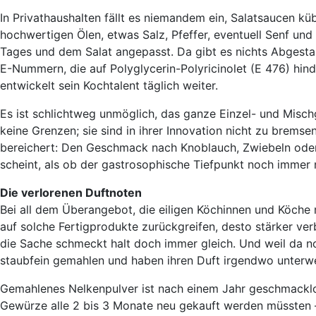
In Privathaushalten fällt es niemandem ein, Salatsaucen 
hochwertigen Ölen, etwas Salz, Pfeffer, eventuell Senf und
Tages und dem Salat angepasst. Da gibt es nichts Abgestan
E-Nummern, die auf Polyglycerin-Polyricinolet (E 476) hin
entwickelt sein Kochtalent täglich weiter.
Es ist schlichtweg unmöglich, das ganze Einzel- und Misch
keine Grenzen; sie sind in ihrer Innovation nicht zu brem
bereichert: Den Geschmack nach Knoblauch, Zwiebeln oder It
scheint, als ob der gastrosophische Tiefpunkt noch immer n
Die verlorenen Duftnoten
Bei all dem Überangebot, die eiligen Köchinnen und Köche m
auf solche Fertigprodukte zurückgreifen, desto stärker v
die Sache schmeckt halt doch immer gleich. Und weil da no
staubfein gemahlen und haben ihren Duft irgendwo unter
Gemahlenes Nelkenpulver ist nach einem Jahr geschmacklo
Gewürze alle 2 bis 3 Monate neu gekauft werden müssten –