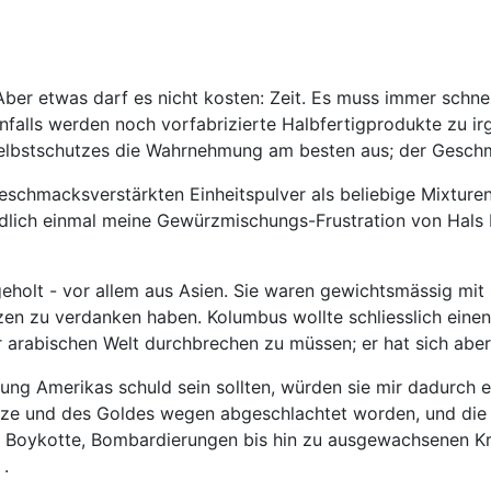
er etwas darf es nicht kosten: Zeit. Es muss immer schnel
tenfalls werden noch vorfabrizierte Halbfertigprodukte zu 
Selbstschutzes die Wahrnehmung am besten aus; der Geschm
eschmacksverstärkten Einheitspulver als beliebige Mixture
ndlich einmal meine Gewürzmischungs-Frustration von Hals
eholt - vor allem aus Asien. Sie waren gewichtsmässig mit 
n zu verdanken haben. Kolumbus wollte schliesslich einen
r arabischen Welt durchbrechen zu müssen; er hat sich ab
ung Amerikas schuld sein sollten, würden sie mir dadurch
würze und des Goldes wegen abgeschlachtet worden, und die
, Boykotte, Bombardierungen bis hin zu ausgewachsenen Kr
 .