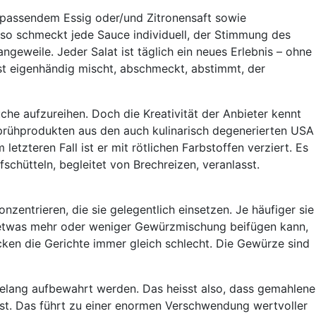
n passendem Essig oder/und Zitronensaft sowie
d so schmeckt jede Sauce individuell, der Stimmung des
eweile. Jeder Salat ist täglich ein neues Erlebnis – ohne
sst eigenhändig mischt, abschmeckt, abstimmt, der
he aufzureihen. Doch die Kreativität der Anbieter kennt
Sprühprodukten aus den auch kulinarisch degenerierten USA
tzteren Fall ist er mit rötlichen Farbstoffen verziert. Es
schütteln, begleitet von Brechreizen, veranlasst.
zentrieren, die sie gelegentlich einsetzen. Je häufiger sie
an etwas mehr oder weniger Gewürzmischung beifügen kann,
ken die Gerichte immer gleich schlecht. Die Gewürze sind
elang aufbewahrt werden. Das heisst also, dass gemahlene
st. Das führt zu einer enormen Verschwendung wertvoller