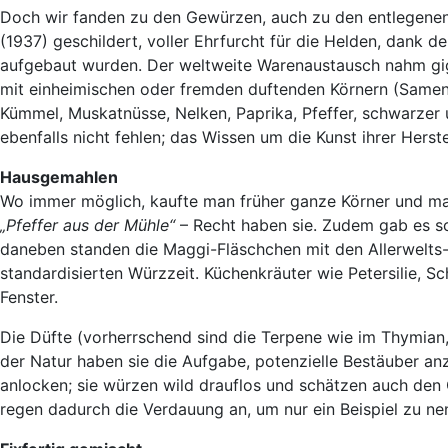
Doch wir fanden zu den Gewürzen, auch zu den entlegenen.
(1937) geschildert, voller Ehrfurcht für die Helden, dank
aufgebaut wurden. Der weltweite Warenaustausch nahm gig
mit einheimischen oder fremden duftenden Körnern (Samen),
Kümmel, Muskatnüsse, Nelken, Paprika, Pfeffer, schwarzer 
ebenfalls nicht fehlen; das Wissen um die Kunst ihrer Herst
Hausgemahlen
Wo immer möglich, kaufte man früher ganze Körner und mahl
„Pfeffer aus der Mühle“
– Recht haben sie. Zudem gab es s
daneben standen die Maggi-Fläschchen mit den Allerwelts-Wü
standardisierten Würzzeit. Küchenkräuter wie Petersilie, S
Fenster.
Die Düfte (vorherrschend sind die Terpene wie im Thymian, P
der Natur haben sie die Aufgabe, potenzielle Bestäuber a
anlocken; sie würzen wild drauflos und schätzen auch den G
regen dadurch die Verdauung an, um nur ein Beispiel zu ne