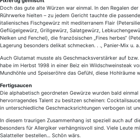
Fixfertig gemischt
Doch das gute alte Würzen war einmal. In den Regalen de
Rührwerke hielten – zu jedem Gericht tauchte die passend
italienisches Fischgewürz mit mediterranem Flair (Petersili
Geflügelgewürz, Grillgewürz, Salatgewürz, Lebkuchengewür
Nelken und Fenchel), die französischen „Fines herbes“ (Pete
Lagerung besonders delikat schmecken. . ., Panier-Mix u. 
Auch Glutamat musste als Geschmacksverstärker auf bzw. i
habe im Herbst 1998 in einer Beiz ein Wildschweinsteak v
Mundhöhle und Speiseröhre das Gefühl, diese Hohlräume w
Fertigsaucen
Die alphabetisch geordneten Gewürze wurden bald einmal d
hervorragendes Talent zu besitzen scheinen: Cocktailsauc
in unterschiedliche Geschmacksrichtungen verbogen ist und
In diesem traurigen Zusammenhang ist speziell auch auf di
besonders für Allergiker verhängnisvoll sind. Viele Leute m
Salatteller bestellen... Schön wärs.