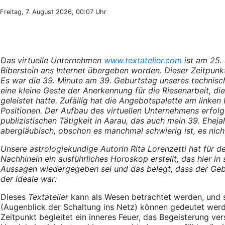
Freitag, 7. August 2026, 00:07 Uhr
Das virtuelle Unternehmen
www.textatelier.com
ist am 25.
Biberstein ans Internet übergeben worden. Dieser Zeitpunk
Es war die 39. Minute am 39. Geburtstag unseres technisch
eine kleine Geste der Anerkennung für die Riesenarbeit, d
geleistet hatte. Zufällig hat die Angebotspalette am link
Positionen. Der Aufbau des virtuellen Unternehmens erfolg
publizistischen Tätigkeit in Aarau, das auch mein 39. Ehejah
abergläubisch, obschon es manchmal schwierig ist, es nich
Unsere astrologiekundige Autorin Rita Lorenzetti hat für 
Nachhinein ein ausführliches Horoskop erstellt, das hier in
Aussagen wiedergegeben sei und das belegt, dass der Ge
der ideale war:
Dieses
Textatelier
kann als Wesen betrachtet werden, und s
(Augenblick der Schaltung ins Netz) können gedeutet wer
Zeitpunkt begleitet ein inneres Feuer, das Begeisterung ver