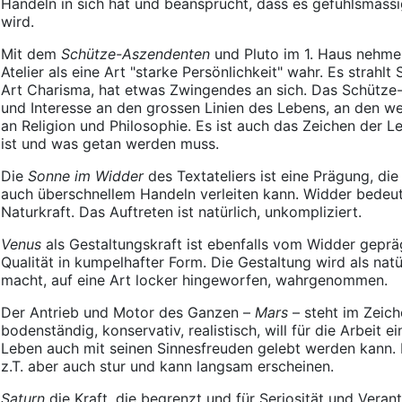
Handeln in sich hat und beansprucht, dass es gefühlsmässi
wird.
Mit dem
Schütze-Aszendenten
und Pluto im 1. Haus nehme
Atelier als eine Art "starke Persönlichkeit" wahr. Es strahlt 
Art Charisma, hat etwas Zwingendes an sich. Das Schütze-Z
und Interesse an den grossen Linien des Lebens, an den we
an Religion und Philosophie. Es ist auch das Zeichen der L
ist und was getan werden muss.
Die
Sonne im Widder
des Textateliers ist eine Prägung, di
auch überschnellem Handeln verleiten kann. Widder bedeute
Naturkraft. Das Auftreten ist natürlich, unkompliziert.
Venus
als Gestaltungskraft ist ebenfalls vom Widder gepräg
Qualität in kumpelhafter Form. Die Gestaltung wird als natü
macht, auf eine Art locker hingeworfen, wahrgenommen.
Der Antrieb und Motor des Ganzen –
Mars
– steht im Zeiche
bodenständig, konservativ, realistisch, will für die Arbeit 
Leben auch mit seinen Sinnesfreuden gelebt werden kann. Ma
z.T. aber auch stur und kann langsam erscheinen.
Saturn
die Kraft, die begrenzt und für Seriosität und Verant