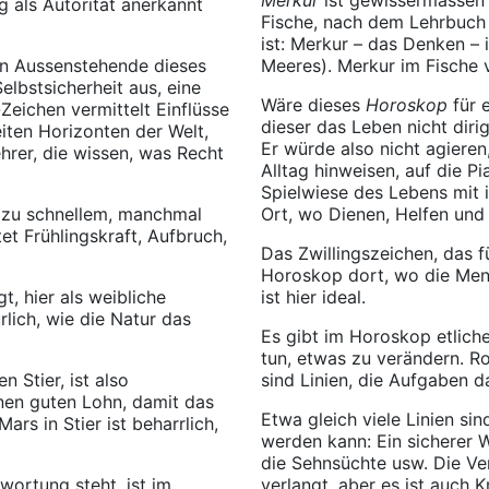
g als Autorität anerkannt
Fische, nach dem Lehrbuch i
ist: Merkur – das Denken – 
n Aussenstehende dieses
Meeres). Merkur im Fische v
Selbstsicherheit aus, eine
Wäre dieses
Horoskop
für 
eichen vermittelt Einflüsse
dieser das Leben nicht dirig
iten Horizonten der Welt,
Er würde also nicht agieren
ehrer, die wissen, was Recht
Alltag hinweisen, auf die P
Spielwiese des Lebens mit 
e zu schnellem, manchmal
Ort, wo Dienen, Helfen und 
t Frühlingskraft, Aufbruch,
Das Zwillingszeichen, das f
Horoskop dort, wo die Mens
t, hier als weibliche
ist hier ideal.
rlich, wie die Natur das
Es gibt im Horoskop etlich
tun, etwas zu verändern. Ro
n Stier, ist also
sind Linien, die Aufgaben d
einen guten Lohn, damit das
Etwa gleich viele Linien si
rs in Stier ist beharrlich,
werden kann: Ein sicherer 
die Sehnsüchte usw. Die Ver
wortung steht, ist im
verlangt, aber es ist auch K