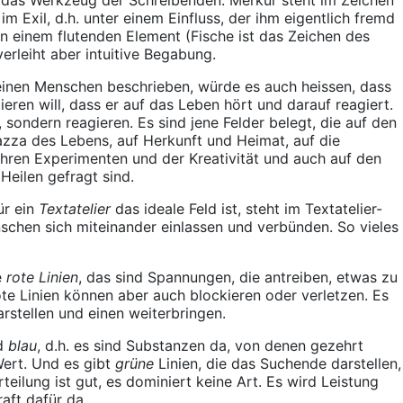
m Exil, d.h. unter einem Einfluss, der ihm eigentlich fremd
in einem flutenden Element (Fische ist das Zeichen des
erleiht aber intuitive Begabung.
einen Menschen beschrieben, würde es auch heissen, dass
ieren will, dass er auf das Leben hört und darauf reagiert.
, sondern reagieren. Es sind jene Felder belegt, die auf den
iazza des Lebens, auf Herkunft und Heimat, auf die
ihren Experimenten und der Kreativität und auch auf den
Heilen gefragt sind.
ür ein
Textatelier
das ideale Feld ist, steht im Textatelier-
chen sich miteinander einlassen und verbünden. So vieles
e
rote Linien
, das sind Spannungen, die antreiben, etwas zu
te Linien können aber auch blockieren oder verletzen. Es
arstellen und einen weiterbringen.
nd
blau
, d.h. es sind Substanzen da, von denen gezehrt
Wert. Und es gibt
grüne
Linien, die das Suchende darstellen,
teilung ist gut, es dominiert keine Art. Es wird Leistung
raft dafür da.