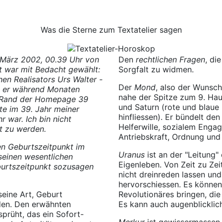
Was die Sterne zum Textatelier sagen
 März 2002, 00.39 Uhr von
Den
rechtlichen Fragen
, di
t war mit Bedacht gewählt:
Sorgfalt zu widmen.
en Realisators Urs Walter -
Der
Mond
, also der Wunsch
ie er während Monaten
nahe der Spitze zum 9. Hau
en Rand der Homepage 39
und Saturn (rote und blaue 
te im 39. Jahr meiner
hinfliessen). Er bündelt den
r war. Ich bin nicht
Helferwille, sozialem Enga
t zu werden.
Antriebskraft, Ordnung und
den Geburtszeitpunkt im
Uranus
ist an der "Leitung"
 seinen wesentlichen
Eigenleben. Von Zeit zu Ze
burtszeitpunkt sozusagen
nicht dreinreden lassen und
hervorschiessen. Es können 
eine Art, Geburt
Revolutionäres bringen, di
den. Den erwähnten
Es kann auch augenblicklic
sprüht, das ein Sofort-
Merkur
ist gewissermassen 